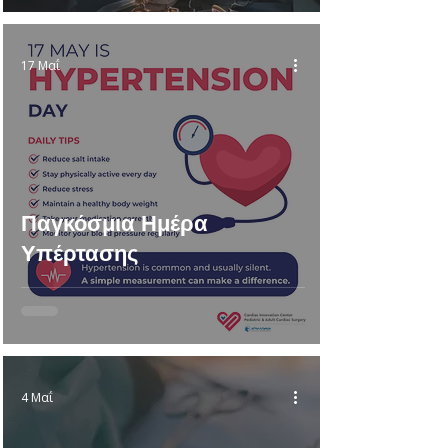
17 Μαΐ
Παγκόσμια Ημέρα
Υπέρτασης
4 Μαΐ