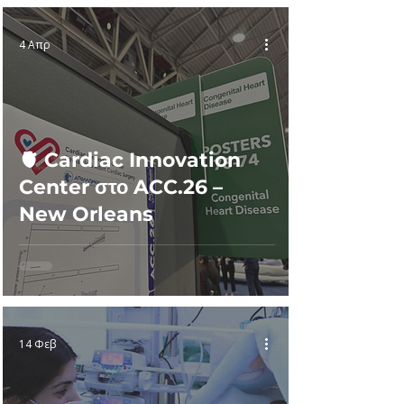
4 Απρ
🫀 Cardiac Innovation
Center στο ACC.26 –
New Orleans
14 Φεβ