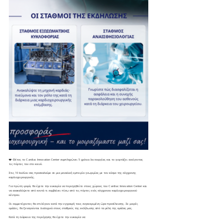
❤️ Φέτος το Cardiac Innovation Center συμπληρώνει 5 χρόνια λειτουργίας και το γιορτάζει ανοίγοντας 
τις πόρτες του στο κοινό.
Στις 10 Ιουλίου σας προσκαλούμε σε μια μοναδική εμπειρία γνωριμίας με τον κόσμο της σύγχρονης 
καρδιοχειρουργικής.
Για πρώτη φορά, θα έχετε την ευκαιρία να περιηγηθείτε στους χώρους του Cardiac Innovation Center και 
να ανακαλύψετε από κοντά τι συμβαίνει πίσω από τις πόρτες ενός σύγχρονου καρδιοχειρουργικού 
κέντρου.
Οι συμμετέχοντες θα επιλέγουν κατά την εγγραφή τους συγκεκριμένη ώρα προσέλευσης. Σε μικρές 
ομάδες, θα ξεναγούνται διαδοχικά στους σταθμούς της εκδήλωσης από τα μέλη της ομάδας μας.
Κατά τη διάρκεια της περιήγησης θα έχετε την ευκαιρία να: