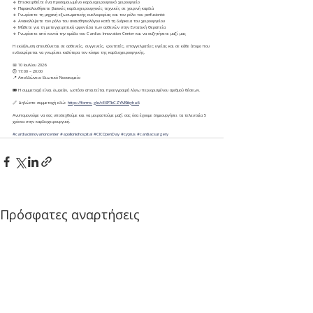
🔹 Επισκεφθείτε ένα προσομοιωμένο καρδιοχειρουργικό χειρουργείο
🔹 Παρακολουθήσετε βασικές καρδιοχειρουργικές τεχνικές σε χοιρινή καρδιά
🔹 Γνωρίσετε τη μηχανή εξωσωματικής κυκλοφορίας και τον ρόλο του perfusionist
🔹 Ανακαλύψετε τον ρόλο του αναισθησιολόγου κατά τη διάρκεια του χειρουργείου
🔹 Μάθετε για τη μετεγχειρητική φροντίδα των ασθενών στην Εντατική Θεραπεία
🔹 Γνωρίσετε από κοντά την ομάδα του Cardiac Innovation Center και να συζητήσετε μαζί μας
Η εκδήλωση απευθύνεται σε ασθενείς, συγγενείς, φοιτητές, επαγγελματίες υγείας και σε κάθε άτομο που 
ενδιαφέρεται να γνωρίσει καλύτερα τον κόσμο της καρδιοχειρουργικής.
📅 10 Ιουλίου 2026
🕕 17:00 – 20:00
📍 Απολλώνειο Ιδιωτικό Νοσοκομείο
🎟 Η συμμετοχή είναι δωρεάν, ωστόσο απαιτείται προεγγραφή λόγω περιορισμένου αριθμού θέσεων.
🔗 Δηλώστε συμμετοχή εδώ: 
https://forms.gle/cEXPTbCZYM9ibyha6
Ανυπομονούμε να σας υποδεχθούμε και να μοιραστούμε μαζί σας όσα έχουμε δημιουργήσει τα τελευταία 5 
χρόνια στην καρδιοχειρουργική.
#cardiacinnovarioncenter
#apolloniohospital
#CICOpenDay
#cyprus
#cardiacsurgery
Πρόσφατες αναρτήσεις