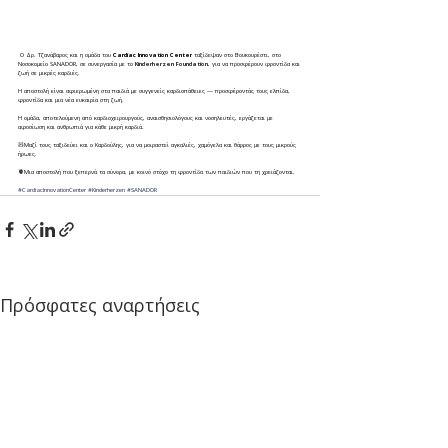
 Ο Δρ. Τζανάβαρος και η ομάδα του 
Cardiac Innovation Center
 ταξίδεψαν στο Βουκουρέστι, στο 
Νοσοκομείο SANADOR, σε συνεργασία με το 
Kinderherzen Foundation
, για να προσφέρουν φροντίδα και 
ζωή σε μικρές καρδιές.
Η αποστολή είναι αφιερωμένη στα παιδιά με συγγενείς καρδιοπάθειες — προσφέροντάς τους ελπίδα, 
φροντίδα και μια νέα ευκαιρία στη ζωή.
Η ομάδα, αποτελούμενη από καρδιοχειρουργούς, αναισθησιολόγους και νοσηλευτές, εργάζεται με 
αφοσίωση και ανθρωπιά για κάθε μικρή καρδιά.
🧸
Μαζί τους ταξιδεύει και ο Καρδούλης, για να μοιραστεί αγκαλιές, χαμόγελα και θάρρος με τους μικρούς 
ήρωες.
🫀
Μια αποστολή που ξεπερνά τα σύνορα, με κοινό στόχο τη φροντίδα των παιδιών που τη χρειάζονται.
#CardiacInnovationCenter
#Kinderherzen
#SANADOR
Πρόσφατες αναρτήσεις