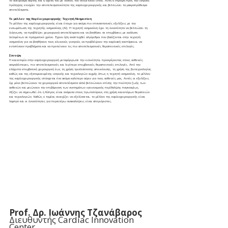
το ανεύρυσμα αορτής και η σχέση του με νόσους του συνδετικού ιστού. Αυτή η στροφή προς την ιατρική 
πρόληψης ενισχύει την αποτελεσματικότητα της καρδιοχειρουργικής και βελτιώνει τα μακροπρόθεσμα 
αποτελέσματα.
Το μέλλον της Καρδιοχειρουργικής: Τεχνητή Νοημοσύνη
Tο μέλλον της καρδιοχειρουργικής είναι έτοιμο για ακόμη πιο επαναστατικές εξελίξεις με την 
ενσωμάτωση της τεχνητής νοημοσύνης (AI). Η τεχνητή νοημοσύνη έχει τη δυνατότητα να βελτιώσει τη 
διάγνωση, να προβλέψει χειρουργικά αποτελέσματα και να βοηθήσει σε επεμβάσεις με ανάλυση 
δεδομένων σε πραγματικό χρόνο. Έχουν ήδη αναπτυχθεί αλγόριθμοι που βασίζονται στην τεχνητή 
νοημοσύνη για να βοηθήσουν τους κλινικούς γιατρούς να προβλέψουν την καρδιακή ανεπάρκεια, να 
εντοπίσουν προβλήματα και να προτείνουν τις πιο αποτελεσματικές θεραπευτικές επιλογές.
Σύνοψη
Η καινοτομία στην καρδιοχειρουργική μεταμόρφωσε την ειδικότητα, προσφέροντας στους ασθενείς 
ασφαλέστερες, πιο αποτελεσματικές και λιγότερο επεμβατικές θεραπευτικές επιλογές. Από την 
ελάχιστα επεμβατική χειρουργική έως τη χρήση τρισδιάστατης απεικόνισης, τη χρήση της βιοτεχνολογίας 
καθώς και της εξατομικευμένης ιατρικής και τεχνολογιών αιχμής όπως η τεχνητή νοημοσύνη, το μέλλον 
της καρδιοχειρουργικής υπόσχεται ένα ακόμα καλύτερο αύριο για τους ασθενείς μας. Αυτές οι εξελίξεις 
όχι μόνο βελτιώνουν τα χειρουργικά αποτελέσματα αλλά βελτιώνουν επίσης την ποιότητα ζωής των 
ασθενών και μειώνουν την επιβάρυνση των συστημάτων υγειονομικής περίθαλψης παγκοσμίως.
Αξίζει να σημειωθεί ότι η Κύπρος είναι ανάμεσα στους πρωτοπόρους στη χρήση καινοτόμων θεραπειών 
και τεχνολογιών. Καθώς ο τομέας συνεχίζει να εξελίσσεται, το μέλλον της καρδιοχειρουργικής είναι 
λαμπρό και οι δυνατότητες για περαιτέρω ανακαλύψεις είναι απεριόριστες.
Prof. Δρ. Ιωάννης Τζανάβαρος
Διευθυντής Cardiac Innovation 
Center