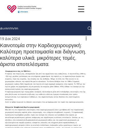
Ανάρτηση
19 Δεκ 2024
Καινοτομία στην Καρδιοχειρουργική:
Καλύτερη προετοιμασία και διάγνωση,
καλύτερα υλικά, μικρότερες τομές,
άριστα αποτελέσματα.
Διαμορφώνοντας το Μέλλον:
Η καρδιά, σαν πηγή ζωης, απασχολούσε ήδη από την αρχαιότητα τους ανθρώπους. Ο Αριστοτέλης (384 πχ 
-322 πχ), μεγάλος φιλόσοφος και επιστήμονας χαρακτήρισε την καρδιά ως το σημαντικότερο όργανο του 
σώματος, έδρα της ευφυΐας, της κίνησης και της αίσθησης. Μέχρι τα τέλη του 19ου αιώνα το να 
χειρουργήσει κάποιος την καρδιά θεωρείτο αδιανόητο. Τα πάντα άλλαξαν όταν το 1896 ο Γερμανός 
χειρουργός Ludwig Rehn δημοσίευσε την πρώτη επιτυχή συρραφή τραύματος στην καρδιά. Το 1953 με την 
πρώτη χρήση του μηχανήματος εξωσωματικής λειτουργίας (John Gibbon, ΗΠΑ) δόθηκε το έναυσμα για την 
καταιγιστική πρόοδο της καρδιοχειρουργικής.
Η καρδιοχειρουργική έχει προχωρήσει δυναμικά, εξελισσόμενη μέσα από πολυάριθμες καινοτομίες που όχι 
μόνο βελτίωσαν τα ποσοστά επιβίωσης των ασθενών αλλά και έφεραν επανάσταση στον τρόπο 
αντιμετώπισης των καρδιακών παθήσεων, της σημαντικότερης αιτίας θανάτου στις ανεπτυγμένες 
κοινωνίες.
Αυτό το άρθρο διερευνά τις βασικές καινοτομίες που μεταμόρφωσαν τον τομέα της καρδιοχειρουργικής.
Ελάχιστα Επεμβατική Καρδιοχειρουργική:
Μία από τις πιο σημαντικές καινοτομίες στην καρδιοχειρουργική ήταν η μετάβαση από την παραδοσιακή 
χειρουργική ανοιχτής καρδιάς μέσω στερνοτομής, στις ελάχιστα επεμβατικές τεχνικές. Η παραδοσιακή 
προσέγγιση περιλάμβανε μεγάλες τομές και διατομή του στέρνου για πρόσβαση στην καρδιά, με 
αποτέλεσμα μεγαλύτερους χρόνους ανάρρωσης και υψηλότερους κινδύνους επιπλοκών. Ωστόσο, με τις 
εξελίξεις στη ενδοσκοπική-θωρακοσκοπική χειρουργική καθώς και την ρομποτική χειρουργική, με 
εξειδικευμένα και ακριβή εργαλεία, εύκαμπτες κάνουλες και σύγχρονα μέσα παρακολούθησης οι 
καρδιοχειρουργοί μπορούν πλέον να εκτελούν πολύπλοκες διαδικασίες μέσω μικρότερων τομών, με 
μεγαλύτερη ακρίβεια και ελάχιστη διαταραχή στους περιβάλλοντες ιστούς, μειώνοντας το τραύμα στο 