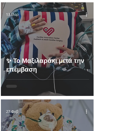
13 Μαρ
✨ Το Μαξιλαράκι μετά την
επέμβαση
27 Φεβ