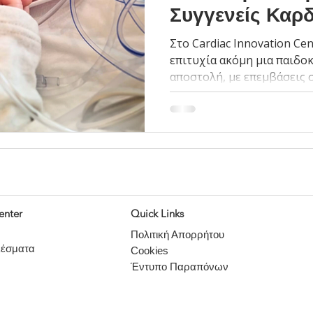
Συγγενείς Καρδ
(CHD Awarene
Στο Cardiac Innovation C
επιτυχία ακόμη μια παιδο
αποστολή, με επεμβάσεις 
όπως διόρθωση Τετραλογία
δακτυλίου και ASD. Πρωτιά
valvuloplasty σε νεογνό 1
στένωση. Η ομάδα μας παρ
φροντίδα και υποστήριξη γ
οικογένεια.
enter
Quick Links
Πολιτική Απορρήτου
λέσματα
Cookies
Έντυπο Παραπόνων