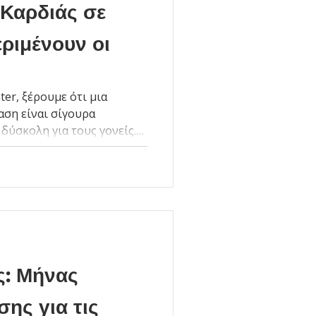
 Καρδιάς σε
εριμένουν οι
ter, ξέρουμε ότι μια
ση είναι σίγουρα
δύσκολη για τους γονείς.
όλα τα στάδια: διάγνωση,
 ή επεμβατική διαδικασία,
αρακολούθηση ανάρρωσης. Η
η σωστή ενημέρωση και
γχος και ενισχύουν την
 των παιδιών.
ς: Μήνας
ης για τις