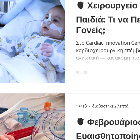
🫀 Χειρουργείο
Παιδιά: Τι να Π
Γονείς;
Στο Cardiac Innovation Cen
καρδιοχειρουργική επέμβα
αγχωτική — και ακόμη πιο 
Παρέχουμε καθοδήγηση σε 
προετοιμασία, χειρουργική
εντατική φροντίδα και π
εμπειρία μας δείχνει ότι 
υποστήριξη μειώνουν το ά
ασφάλεια και την ευημερία
1 Φεβ
διαβάστηκε 2 λεπτά
🫀 Φεβρουάριο
Ευαισθητοποίησ